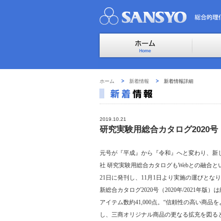
ホーム
新着情報
新着情報詳細
2019.10.21
研究実験用総合カタログ2020
元号が『平成』から『令和』へと変わり、新
社 研究実験用総合カタログもWebとの融合と
21日に発刊し、11月1日より実施の運びとな
新総合カタログ2020号（2020年/2021年版）
アイテム数約41,000点。“信頼性の高い商品
し、三商オリジナル商品の更なる拡充を図る