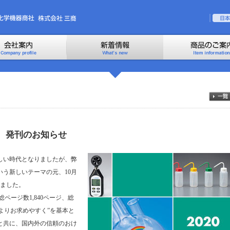
号 発刊のお知らせ
しい時代となりましたが、弊
いう新しいテーマの元、10月
りました。
は総ページ数1,840ページ、総
をよりお求めやすく”を基本と
と共に、国内外の信頼のおけ