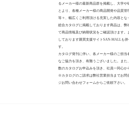
るメーカー様の最新商品群を掲載し、大学や
とより、各種メーカー様の商品開発や品質管
等々、幅広くご利用頂ける充実した内容とな
総合カタログに掲載しております商品は、弊社We
て商品情報及び納期状況をご確認頂けます。
しております購買支援サイトSAN-MALLも
す。
カタログ発刊に伴い、各メーカー様のご担当
なご協力を頂き、有難うございました。また
数のカタログお申込みを頂き、社員一同心か
※カタログのご請求は弊社営業担当までお問
ジお問い合わせフォームからご依頼下さい。