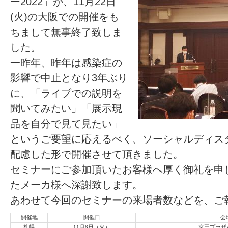
ー2022」が、11月22日
(火)の大阪での開催をも
ちまして無事終了致しま
した。
一昨年、昨年は感染症の
影響で中止となり3年ぶり
に、「ライブでの説明を
聞いてみたい」「展示現
品を自分で見て見たい」
というご要望に応えるべく、ソーシャルディス
配慮した形で開催させて頂きました。
セミナーにご参加頂いたお客様へ厚く御礼を申
たメーカ様へ深謝致します。
あわせて今回のセミナーの来場者数などを、ご
開催地
開催日
会
札幌
11月8日（火）
京王プラザ