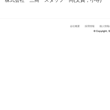
株式会社 三商 スタッフ一同(文責；小寺)
会社概要
採用情報
個人情報