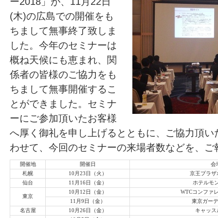
ー2018」が、11月22日
(木)の広島での開催をも
ちまして無事終了致しま
した。今年のセミナーは
概ね天候にも恵まれ、関
係者の皆様のご協力をも
ちまして無事開催するこ
とができました。セミナ
ーにご参加頂いたお客様
へ厚く御礼を申し上げるとともに、ご協力頂い
わせて、今回のセミナーの来場者数などを、ご
開催地
開催日
会
札幌
10月23日（火）
京王プラザ
仙台
11月16日（金）
ホテルモ
10月12日（金）
WTCコンファ
東京
11月9日（金）
東京ガー
名古屋
10月26日（金）
キャッス