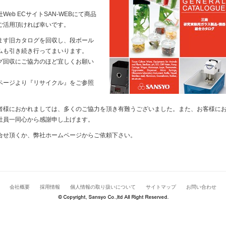
b ECサイトSAN-WEBにて商品
ご活用頂ければ幸いです。
ます旧カタログを回収し、段ボール
ムも引き続き行ってまいります。
グ回収にご協力のほど宜しくお願い
ページより『リサイクル』をご参照
者様におかれましては、多くのご協力を頂き有難うございました。また、お客様に
社員一同心から感謝申し上げます。
合せ頂くか、弊社ホームページからご依頼下さい。
会社概要
採用情報
個人情報の取り扱いについて
サイトマップ
お問い合わせ