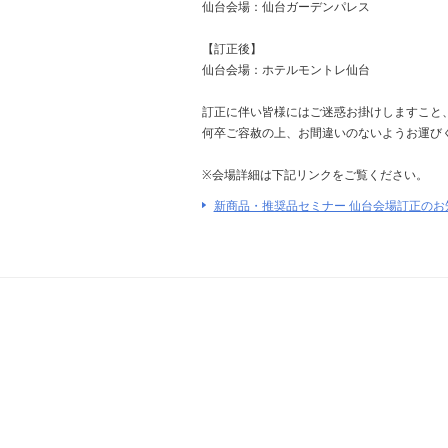
仙台会場：仙台ガーデンパレス
【訂正後】
仙台会場：ホテルモントレ仙台
訂正に伴い皆様にはご迷惑お掛けしますこと
何卒ご容赦の上、お間違いのないようお運び
※会場詳細は下記リンクをご覧ください。
新商品・推奨品セミナー 仙台会場訂正のお