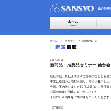
ホーム
新着情報
新着情報詳細
2017.09.11
新商品・推奨品セミナー 仙台
初秋の候、貴社ますますご盛栄のこととお慶
平素は格別のご高配を賜り、厚く御礼申し上
先日ご案内致しました10月13日(金)に開催
会場の情報に間違いがございました。
下記に訂正箇所をご案内させていただきます
【訂正前】