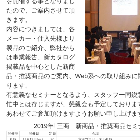
を開催する事となりまし
たので、ご案内させて頂
きます。
内容につきましては、各
メーカー・仕入先様より
製品のご紹介、弊社から
は事業報告、新カタログ
掲載品を中心とした新商
品・推奨商品のご案内、Web系への取り組み
ります。
有意義なセミナーとなるよう、スタッフ一同鋭
忙中とは存じますが、懇親会も予定しておりま
あわせてご参加頂けますようお願い申し上げま
2019年｢三商 新商品・推奨商品セ
開催地
開催日
定員
会場
札幌
11月12日(火）
90
京王プラザホテル札幌