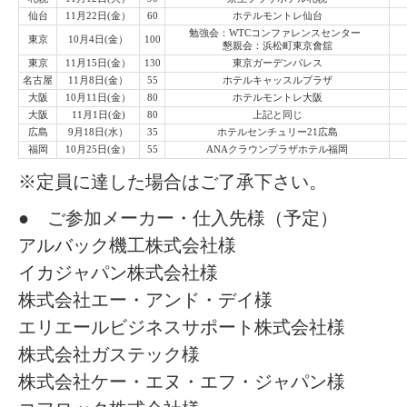
仙台
11月22日(金）
60
ホテルモントレ仙台
勉強会：WTCコンファレンスセンター
東京
10月4日(金）
100
懇親会：浜松町東京會舘
東京
11月15日(金）
130
東京ガーデンパレス
名古屋
11月8日(金）
55
ホテルキャッスルプラザ
大阪
10月11日(金）
80
ホテルモントレ大阪
大阪
11月1日(金)
80
上記と同じ
広島
9月18日(水）
35
ホテルセンチュリー21広島
福岡
10月25日(金）
55
ANAクラウンプラザホテル福岡
※定員に達した場合はご了承下さい。
● ご参加メーカー・仕入先様（予定）
アルバック機工株式会社様
イカジャパン株式会社様
株式会社エー・アンド・デイ様
エリエールビジネスサポート株式会社様
株式会社ガステック様
株式会社ケー・エヌ・エフ・ジャパン様