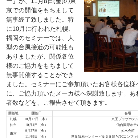
ー」が、11月8日(金)の東
京での開催をもちまして
無事終了致しました。特
に10月に行われた札幌、
福岡のセミナーでは、大
型の台風接近の可能性も
ありましたが、関係各位
様のご協力をもちまして
無事開催することができ
ました。セミナーにご参加頂いたお客様各位様
に、ご協力頂いたメーカ様へ深謝致します。あ
者数などを、ご報告させて頂きます。
開催地
開催日
会場
札幌
10月17日（木）
京王プラザホテ
仙台
10月4日（金）
仙台国際ホテ
9月27日（金）
如水会館
東京
11月8日（金）
世界貿易センタービル３８階 WTCコンフ